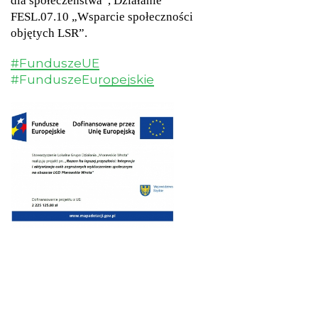
dla społeczeństwa”, Działanie
FESL.07.10 „Wsparcie społeczności
objętych LSR”.
#FunduszeUE
#FunduszeEuropejskie