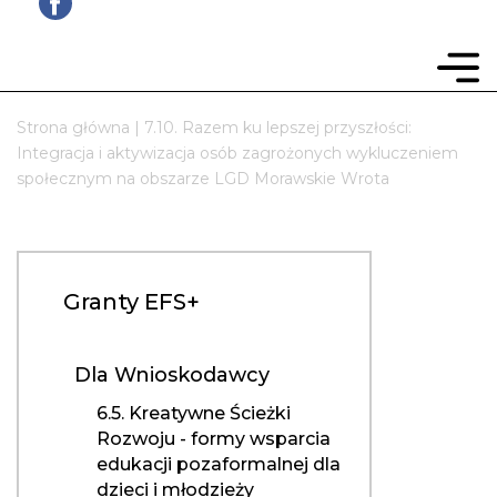
Strona główna
|
7.10. Razem ku lepszej przyszłości:
Integracja i aktywizacja osób zagrożonych wykluczeniem
społecznym na obszarze LGD Morawskie Wrota
Granty EFS+
Dla Wnioskodawcy
6.5. Kreatywne Ścieżki
Rozwoju - formy wsparcia
edukacji pozaformalnej dla
dzieci i młodzieży