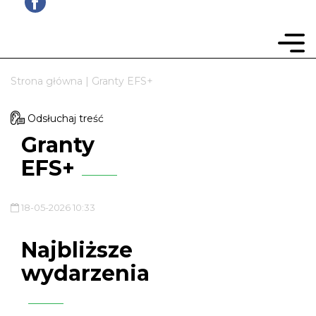
Strona główna
|
Granty EFS+
Odsłuchaj treść
Granty
EFS+
18-05-2026 10:33
Najbliższe
wydarzenia