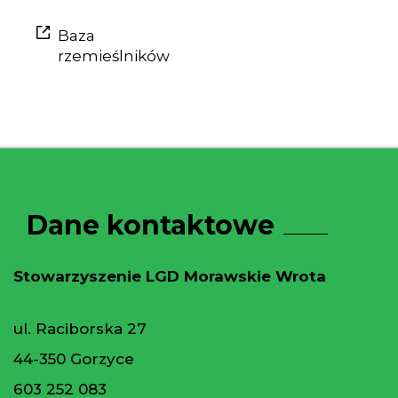
Baza
rzemieślników
Dane kontaktowe
Stowarzyszenie LGD Morawskie Wrota
ul. Raciborska 27
44-350 Gorzyce
603 252 083