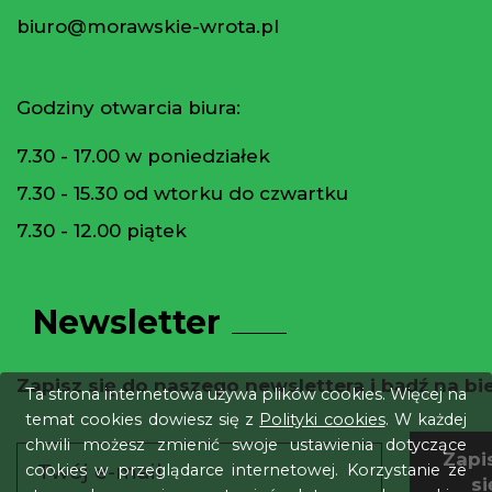
biuro@morawskie-wrota.pl
Godziny otwarcia biura:
7.30 - 17.00 w poniedziałek
7.30 - 15.30 od wtorku do czwartku
7.30 - 12.00 piątek
Newsletter
Zapisz się do naszego newslettera i bądź na bi
Ta strona internetowa używa plików cookies. Więcej na
temat cookies dowiesz się z
Polityki cookies
. W każdej
chwili możesz zmienić swoje ustawienia dotyczące
Zapi
cookies w przeglądarce internetowej. Korzystanie ze
si